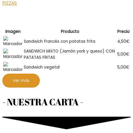
PIZZAS
Imagen
Producto
Precio
Sandwich francés con patatas frita
4,50
€
SANDWICH MIXTO (Jamón york y queso) CON
5,00
€
PATATAS FRITAS
Sandwich vegetal
5,00
€
Ver más
- NUESTRA CARTA -