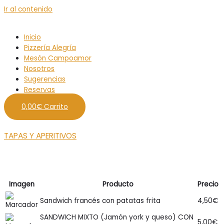
Ir al contenido
Inicio
Pizzería Alegría
Mesón Campoamor
Nosotros
Sugerencias
Reservas
0,00
€
Carrito
TAPAS Y APERITIVOS
Imagen
Producto
Precio
Sandwich francés con patatas frita
4,50
€
SANDWICH MIXTO (Jamón york y queso) CON
5,00
€