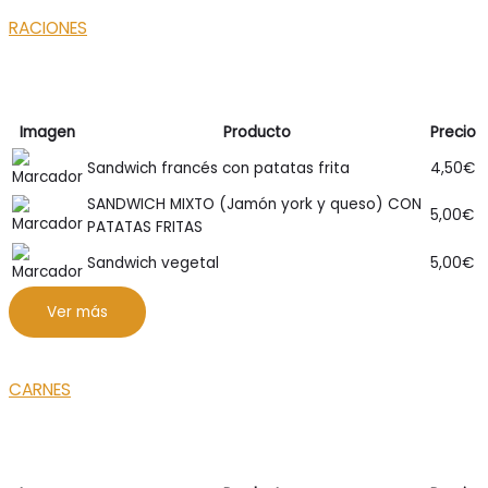
RACIONES
Imagen
Producto
Precio
Sandwich francés con patatas frita
4,50
€
SANDWICH MIXTO (Jamón york y queso) CON
5,00
€
PATATAS FRITAS
Sandwich vegetal
5,00
€
Ver más
CARNES