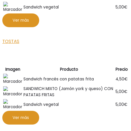
Sandwich vegetal
5,00
€
Ver más
TOSTAS
Imagen
Producto
Precio
Sandwich francés con patatas frita
4,50
€
SANDWICH MIXTO (Jamón york y queso) CON
5,00
€
PATATAS FRITAS
Sandwich vegetal
5,00
€
Ver más