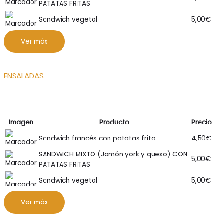
PATATAS FRITAS
Sandwich vegetal
5,00
€
Ver más
ENSALADAS
Imagen
Producto
Precio
Sandwich francés con patatas frita
4,50
€
SANDWICH MIXTO (Jamón york y queso) CON
5,00
€
PATATAS FRITAS
Sandwich vegetal
5,00
€
Ver más