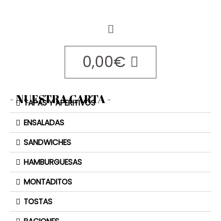
0,00
€
- NUESTRA CARTA -
TAPAS Y APERITIVOS
ENSALADAS
SANDWICHES
HAMBURGUESAS
MONTADITOS
TOSTAS