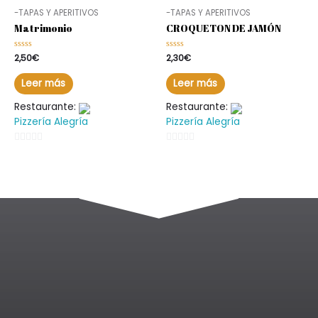
-TAPAS Y APERITIVOS
-TAPAS Y APERITIVOS
Matrimonio
CROQUETON DE JAMÓN
Valorado
2,50
€
Valorado
2,30
€
en
en
0
0
de
de
Leer más
Leer más
5
5
Restaurante:
Restaurante:
Pizzería Alegría
Pizzería Alegría
0
0
de
de
5
5