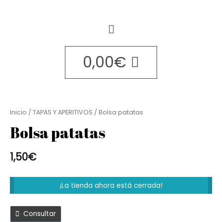
0,00
€
Inicio
/
TAPAS Y APERITIVOS
/ Bolsa patatas
Bolsa patatas
1,50
€
¡La tienda ahora está cerrada!
Consultar