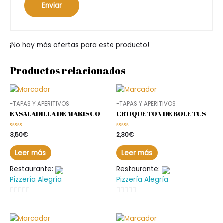
¡No hay más ofertas para este producto!
Productos relacionados
-TAPAS Y APERITIVOS
-TAPAS Y APERITIVOS
ENSALADILLA DE MARISCO
CROQUETON DE BOLETUS
Valorado
3,50
€
Valorado
2,30
€
en
en
0
0
de
de
Leer más
Leer más
5
5
Restaurante:
Restaurante:
Pizzería Alegría
Pizzería Alegría
0
0
de
de
5
5