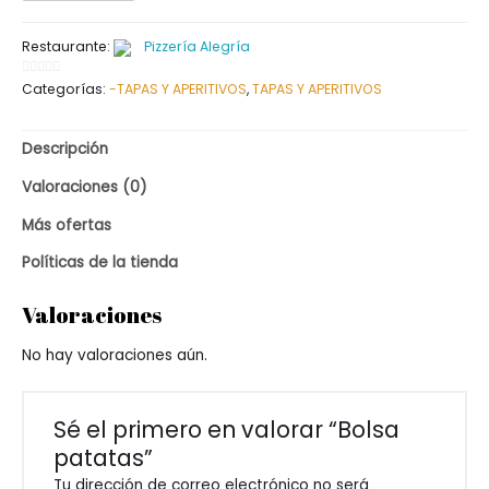
Restaurante:
Pizzería Alegría
0
Categorías:
-TAPAS Y APERITIVOS
,
TAPAS Y APERITIVOS
de
5
Descripción
Valoraciones (0)
Más ofertas
Políticas de la tienda
Valoraciones
No hay valoraciones aún.
Sé el primero en valorar “Bolsa
patatas”
Tu dirección de correo electrónico no será