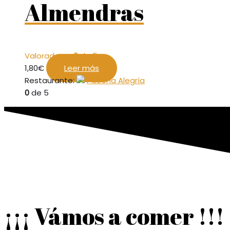
Almendras
Valorado en
0
de 5
1,80
€
Leer más
Restaurante:
Pizzería Alegría
0
de 5
¡¡¡ Vámos a comer !!!