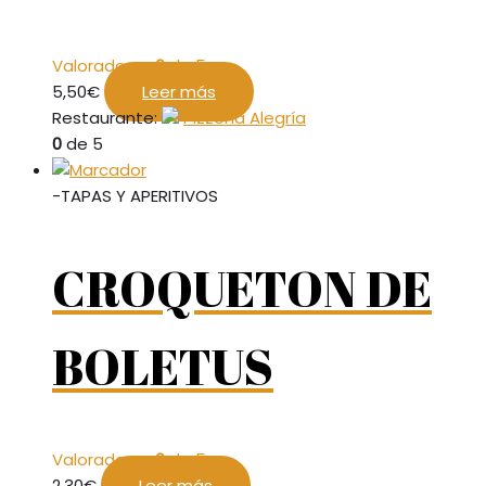
Valorado en
0
de 5
5,50
€
Leer más
Restaurante:
Pizzería Alegría
0
de 5
-TAPAS Y APERITIVOS
CROQUETON DE
BOLETUS
Valorado en
0
de 5
2,30
€
Leer más