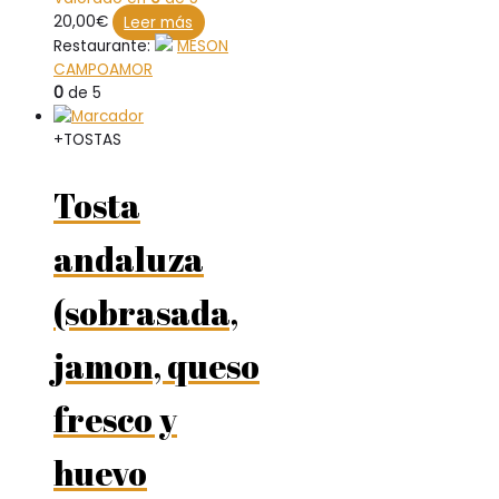
20,00
€
Leer más
Restaurante:
MESON
CAMPOAMOR
0
de 5
+TOSTAS
Tosta
andaluza
(sobrasada,
jamon, queso
fresco y
huevo