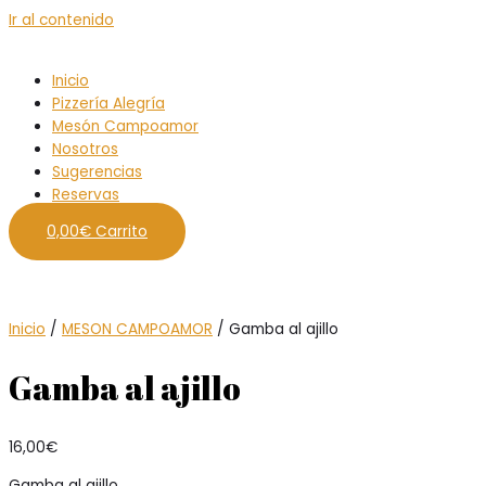
Ir al contenido
Inicio
Pizzería Alegría
Mesón Campoamor
Nosotros
Sugerencias
Reservas
0,00
€
Carrito
Inicio
/
MESON CAMPOAMOR
/ Gamba al ajillo
Gamba al ajillo
16,00
€
Gamba al ajillo