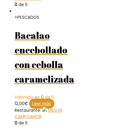
0
de 5
+PESCADOS
Bacalao
encebollado
con cebolla
caramelizada
Valorado en
0
de 5
12,00
€
Leer más
Restaurante:
MESON
CAMPOAMOR
0
de 5