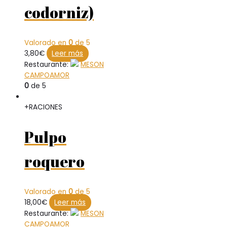
codorniz)
Valorado en
0
de 5
3,80
€
Leer más
Restaurante:
MESON
CAMPOAMOR
0
de 5
+RACIONES
Pulpo
roquero
Valorado en
0
de 5
18,00
€
Leer más
Restaurante:
MESON
CAMPOAMOR