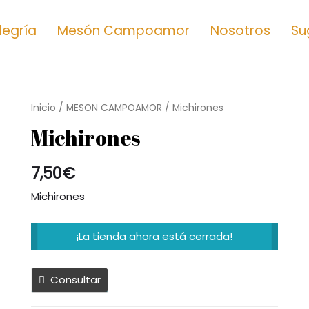
Alegría
Mesón Campoamor
Nosotros
Su
Inicio
/
MESON CAMPOAMOR
/ Michirones
Michirones
7,50
€
Michirones
¡La tienda ahora está cerrada!
Consultar