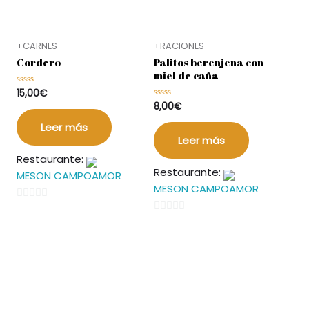
+CARNES
+RACIONES
Cordero
Palitos berenjena con
miel de caña
15,00
€
Valorado
en
8,00
€
Valorado
0
en
de
0
5
Leer más
de
5
Leer más
Restaurante:
Restaurante:
MESON CAMPOAMOR
MESON CAMPOAMOR
0
0
de
de
5
5