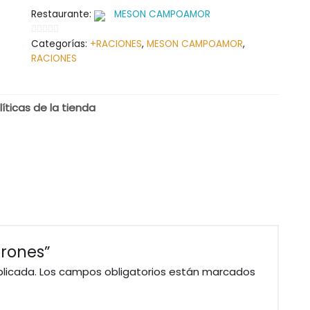
Restaurante:
MESON CAMPOAMOR
Categorías:
+RACIONES
,
MESON CAMPOAMOR
,
0
RACIONES
de
5
líticas de la tienda
irones”
blicada.
Los campos obligatorios están marcados