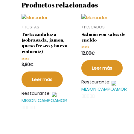
Productos relacionados
+TOSTAS
+PESCADOS
Tosta andaluza
Salmón con salsa de
(sobrasada, jamon,
eneldo
queso fresco y huevo
codorniz)
12,00
€
Valorado
en
0
de
3,80
€
Valorado
5
Leer más
en
0
de
5
Leer más
Restaurante:
MESON CAMPOAMOR
Restaurante:
MESON CAMPOAMOR
0
de
0
5
de
5