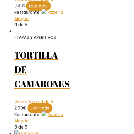
1,50
€
Leer más
Restaurante:
Pizzería
Alegría
0
de 5
-TAPAS Y APERITIVOS
TORTILLA
DE
CAMARONES
Valorado en
0
de 5
2,00
€
Leer más
Restaurante:
Pizzería
Alegría
0
de 5