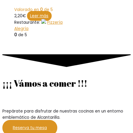
Valorado en
0
de 5
2,20
€
Leer más
Restaurante:
Pizzería
Alegría
0
de 5
¡¡¡ Vámos a comer !!!
Prepárate para disfrutar de nuestras cocinas en un entorno
emblemático de Alcantarilla.
Reserva tu mesa