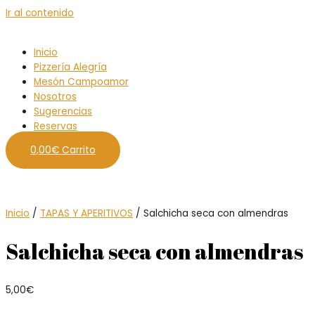
Ir al contenido
Inicio
Pizzería Alegría
Mesón Campoamor
Nosotros
Sugerencias
Reservas
0,00
€
Carrito
Inicio
/
TAPAS Y APERITIVOS
/ Salchicha seca con almendras
Salchicha seca con almendras
5,00
€