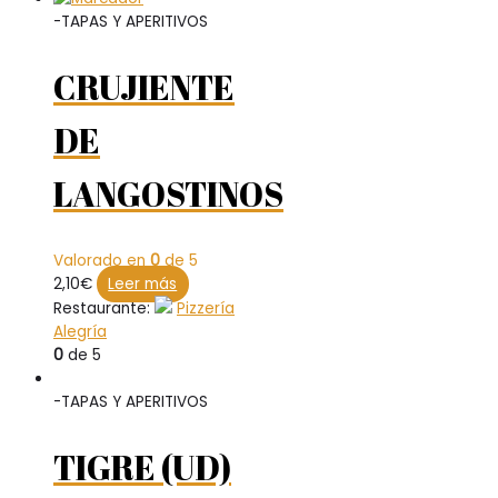
-TAPAS Y APERITIVOS
CRUJIENTE
DE
LANGOSTINOS
Valorado en
0
de 5
2,10
€
Leer más
Restaurante:
Pizzería
Alegría
0
de 5
-TAPAS Y APERITIVOS
TIGRE (UD)