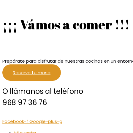
¡¡¡ Vámos a comer !!!
Prepárate para disfrutar de nuestras cocinas en un entorn
Reserva tu mesa
O llámanos al teléfono
968 97 36 76
Facebook-f
Google-plus-g
Mi cuenta