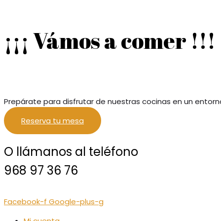
¡¡¡ Vámos a comer !!!
Prepárate para disfrutar de nuestras cocinas en un entorn
Reserva tu mesa
O llámanos al teléfono
968 97 36 76
Facebook-f
Google-plus-g
Mi cuenta