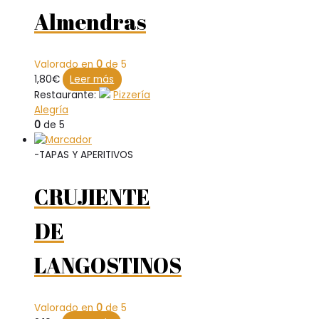
Almendras
Valorado en
0
de 5
1,80
€
Leer más
Restaurante:
Pizzería
Alegría
0
de 5
-TAPAS Y APERITIVOS
CRUJIENTE
DE
LANGOSTINOS
Valorado en
0
de 5